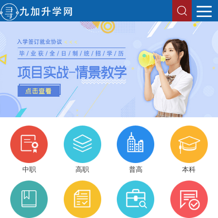
中职
高职
普高
本科